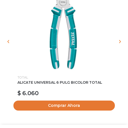
TOTAL
WO
ALICATE UNIVERSAL 6 PULG BICOLOR TOTAL
DI
SE
$ 6.060
$
Comprar Ahora