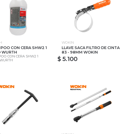
H
WOKIN
POO CON CERA SHW2 1
LLAVE SACA FILTRO DE CINTA
O WURTH
83 - 98MM WOKIN
OO CON CERA SHW2 1
$ 5.100
 WURTH