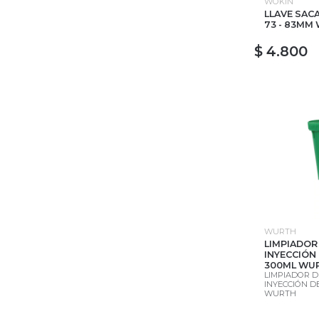
WOKIN
LLAVE SACA
73 - 83MM
$ 4.800
WURTH
LIMPIADOR
INYECCIÓN
300ML WU
LIMPIADOR D
INYECCIÓN D
WURTH