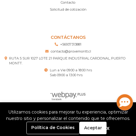
Contacto
Solicitud de cotización
CONTÁCTANOS
+56937313881
contacto@provemontt.cl
RUTA 5 SUR 1027 LOTE 21 PARQUE INDUSTRIAL CARDONAL, PUERTO
MONTT.
Lun a Vie 09:00 a 18:00 hrs
Sab 09:00 a 13:00 hrs
Utilizamos cookies para mejorar tu experiencia, optimizar
Provemontt – Ferretería Puerto Montt © 2026
nuestro sitio y personalizar el contenido que te ofrecemos.
¿Te gusta mi tienda? Yo vendo con
Bsale
0
x
Política de Cookies
Aceptar
Inicio
Carrito
Buscar
Menú