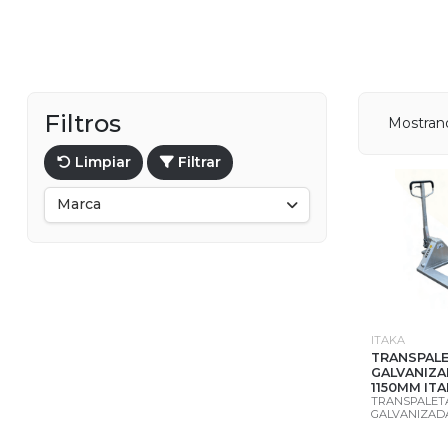
Filtros
Mostran
Limpiar
Filtrar
Marca
ITAKA
TRANSPAL
GALVANIZA
1150MM IT
TRANSPALET
GALVANIZADA