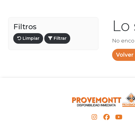
Lo
Filtros
Limpiar
Filtrar
No enco
Volver 