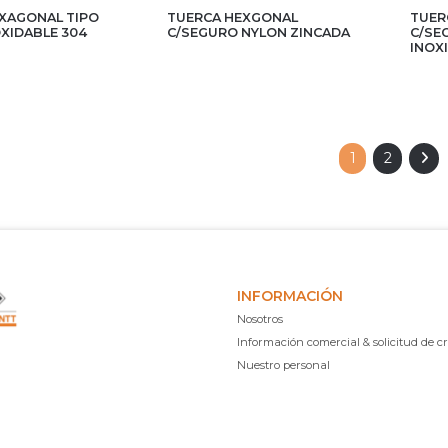
XAGONAL TIPO
TUERCA HEXGONAL
TUER
XIDABLE 304
C/SEGURO NYLON ZINCADA
C/SE
INOX
1
2
INFORMACIÓN
Nosotros
Información comercial & solicitud de cr
Nuestro personal