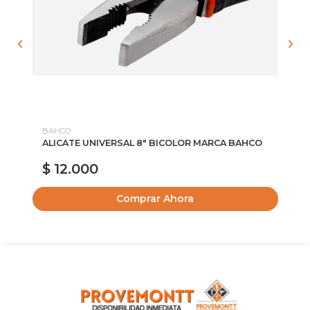
BAHCO
BA
ALICATE UNIVERSAL 8" BICOLOR MARCA BAHCO
MA
B
$ 12.000
$
Comprar Ahora