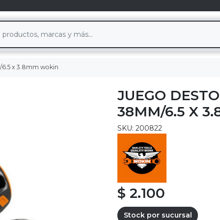
m/6.5 x 3.8mm wokin
JUEGO DESTO
38MM/6.5 X 3
SKU: 200822
$ 2.100
Stock por sucursal