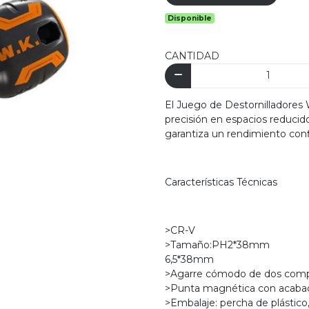
Disponible
CANTIDAD
El Juego de Destornilladore
precisión en espacios reduci
garantiza un rendimiento conf
Características Técnicas
>CR-V
>Tamaño:PH2*38mm
6,5*38mm
>Agarre cómodo de dos com
>Punta magnética con acaba
>Embalaje: percha de plástic