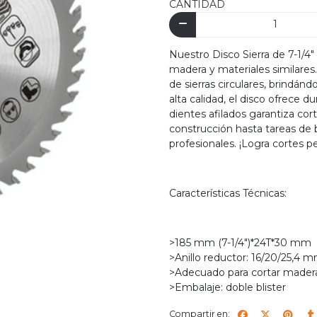
CANTIDAD
Nuestro Disco Sierra de 7-1/4"
madera y materiales similares
de sierras circulares, brindán
alta calidad, el disco ofrece d
dientes afilados garantiza co
construcción hasta tareas de b
profesionales. ¡Logra cortes p
Características Técnicas:
>185 mm (7-1/4")*24T*30 mm
>Anillo reductor: 16/20/25,4 m
>Adecuado para cortar mader
>Embalaje: doble blister
Compartir en: