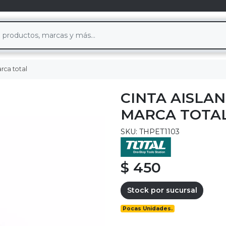
rca total
CINTA AISLAN
MARCA TOTA
SKU: THPET1103
$ 450
Stock por sucursal
Pocas Unidades.