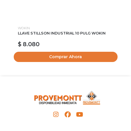
WOKIN
W
AS
LLAVE STILLSON INDUSTRIAL 10 PULG WOKIN
JU
PI
$ 8.080
$
Comprar Ahora