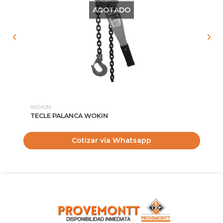
AGOTADO
WOKIN
WO
TECLE PALANCA WOKIN
PI
Cotizar vía Whatsapp