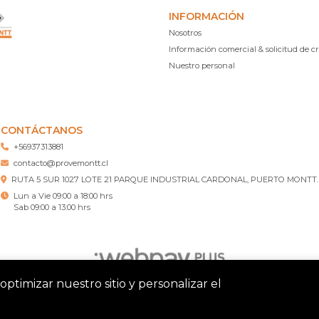
INFORMACIÓN
Nosotros
Información comercial & solicitud de cr
Nuestro personal
CONTÁCTANOS
+56937313881
contacto@provemontt.cl
RUTA 5 SUR 1027 LOTE 21 PARQUE INDUSTRIAL CARDONAL, PUERTO MONTT.
Lun a Vie 09:00 a 18:00 hrs
Sab 09:00 a 13:00 hrs
optimizar nuestro sitio y personalizar el
tt – Ferretería Puerto Montt © 2026
¿Te gusta mi tienda? Yo vend