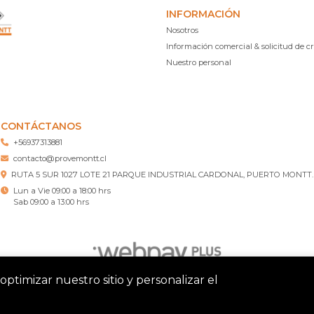
INFORMACIÓN
Nosotros
Información comercial & solicitud de cr
Nuestro personal
CONTÁCTANOS
+56937313881
contacto@provemontt.cl
RUTA 5 SUR 1027 LOTE 21 PARQUE INDUSTRIAL CARDONAL, PUERTO MONTT.
Lun a Vie 09:00 a 18:00 hrs
Sab 09:00 a 13:00 hrs
optimizar nuestro sitio y personalizar el
tt – Ferretería Puerto Montt © 2026
¿Te gusta mi tienda? Yo vend