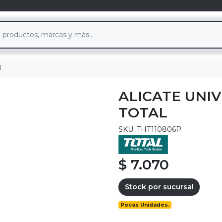
l
ALICATE UNI
TOTAL
SKU: THT110806P
$ 7.070
Stock por sucursal
Pocas Unidades.