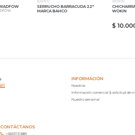
BAHCO
WOKIN
G WADFOW
SERRUCHO BARRACUDA 22"
CHICHARR
ADFOW
MARCA BAHCO
WOKIN
$ 10.00
INFORMACIÓN
Nosotros
Información comercial & solicitud de cr
Nuestro personal
CONTÁCTANOS
+56937313881