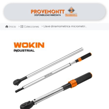
Llave dinamometrica micrometrica c/torque reversible 1/2 wokin
Inicio
Colecciones