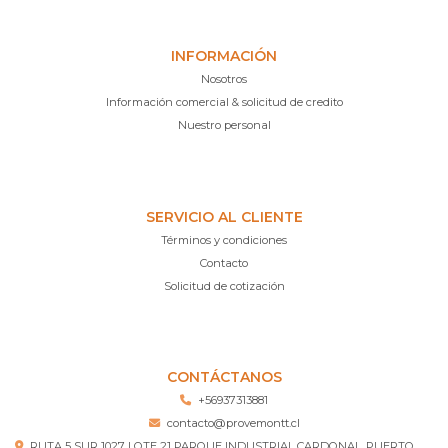
INFORMACIÓN
Nosotros
Información comercial & solicitud de credito
Nuestro personal
SERVICIO AL CLIENTE
Términos y condiciones
Contacto
Solicitud de cotización
CONTÁCTANOS
+56937313881
contacto@provemontt.cl
RUTA 5 SUR 1027 LOTE 21 PARQUE INDUSTRIAL CARDONAL, PUERTO