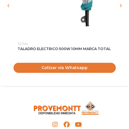
TOTAL
TO
TALADRO ELECTRICO 500W 10MM MARCA TOTAL
DI
$
Cotizar vía Whatsapp