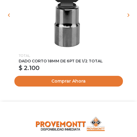
TOTAL
TO
DADO CORTO 18MM DE 6PT DE 1/2 TOTAL
DA
$ 2.100
$
Comprar Ahora