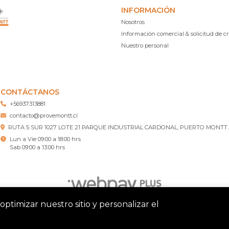
INFORMACIÓN
Nosotros
Información comercial & solicitud de cr
Nuestro personal
CONTÁCTANOS
+56937313881
contacto@provemontt.cl
RUTA 5 SUR 1027 LOTE 21 PARQUE INDUSTRIAL CARDONAL, PUERTO MONTT.
Lun a Vie 09:00 a 18:00 hrs
Sab 09:00 a 13:00 hrs
optimizar nuestro sitio y personalizar el
tt – Ferretería Puerto Montt © 2026
¿Te gusta mi tienda? Yo vend