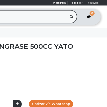
Instagram
Facebook
Youtube
0
ENGRASE 500CC YATO
o
Cotizar vía Whatsapp