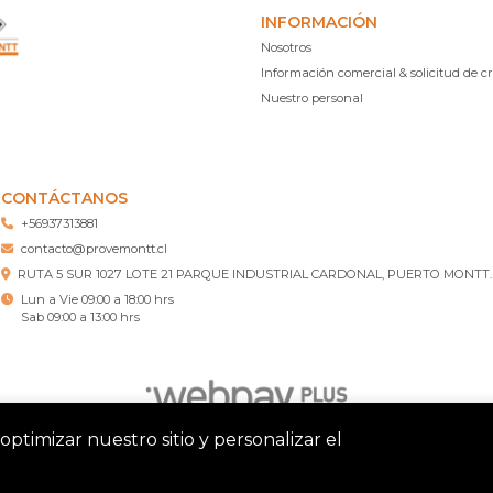
INFORMACIÓN
Nosotros
Información comercial & solicitud de cr
Nuestro personal
CONTÁCTANOS
+56937313881
contacto@provemontt.cl
RUTA 5 SUR 1027 LOTE 21 PARQUE INDUSTRIAL CARDONAL, PUERTO MONTT.
Lun a Vie 09:00 a 18:00 hrs
Sab 09:00 a 13:00 hrs
optimizar nuestro sitio y personalizar el
tt – Ferretería Puerto Montt © 2026
¿Te gusta mi tienda? Yo vend