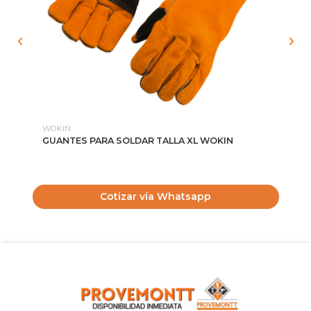
WOKIN
TO
GUANTES PARA SOLDAR TALLA XL WOKIN
GU
TO
$
Cotizar vía Whatsapp