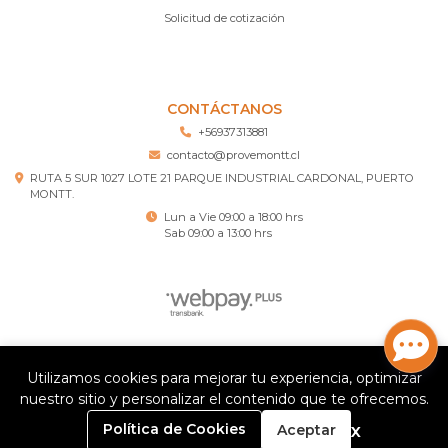
Solicitud de cotización
CONTÁCTANOS
+56937313881
contacto@provemontt.cl
RUTA 5 SUR 1027 LOTE 21 PARQUE INDUSTRIAL CARDONAL, PUERTO
MONTT.
Lun a Vie 09:00 a 18:00 hrs
Sab 09:00 a 13:00 hrs
Provemontt – Ferretería Puerto Montt © 2026
Utilizamos cookies para mejorar tu experiencia, optimizar
¿Te gusta mi tienda? Yo vendo con
Bsale
nuestro sitio y personalizar el contenido que te ofrecemos.
0
x
Política de Cookies
Aceptar