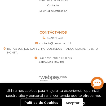
Contacto
Solicitud de cotización
CONTÁCTANOS
+56937313881
contacto@provemontt.cl
RUTA 5 SUR 1027 LOTE 21 PARQUE INDUSTRIAL CARDONAL, PUERTO
MONTT.
Lun a Vie 09:00 a 18:00 hrs
Sab 09:00 a 13:00 hrs
Utilizamos cookies para mejorar tu experiencia, optimizar
Provemontt – Ferretería Puerto Montt © 2026
nuestro sitio y personalizar el contenido que te ofrecemos.
¿Te gusta mi tienda? Yo vendo con
Bsale
0
x
Política de Cookies
Aceptar