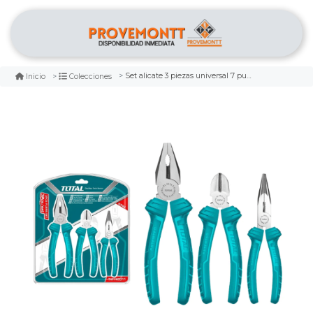
Set alicate 3 piezas universal 7 pulg corte punta total
Inicio
Colecciones