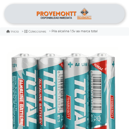
Pila alcalina 1.5v aa marca total
Inicio
Colecciones