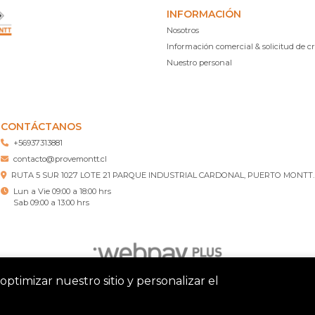
INFORMACIÓN
Nosotros
Información comercial & solicitud de cr
Nuestro personal
CONTÁCTANOS
+56937313881
contacto@provemontt.cl
RUTA 5 SUR 1027 LOTE 21 PARQUE INDUSTRIAL CARDONAL, PUERTO MONTT.
Lun a Vie 09:00 a 18:00 hrs
Sab 09:00 a 13:00 hrs
optimizar nuestro sitio y personalizar el
tt – Ferretería Puerto Montt © 2026
¿Te gusta mi tienda? Yo vend