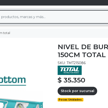
m total
NIVEL DE BU
150CM TOTAL
SKU: TMT215086
$ 35.350
Stock por sucursal
Pocas Unidades.