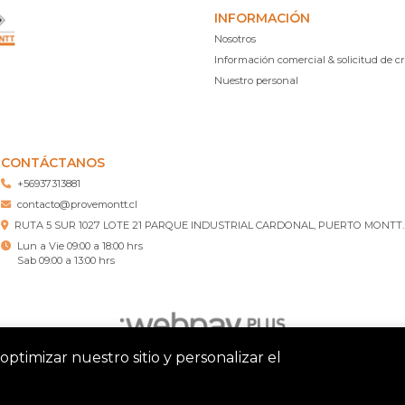
INFORMACIÓN
Nosotros
Información comercial & solicitud de cr
Nuestro personal
CONTÁCTANOS
+56937313881
contacto@provemontt.cl
RUTA 5 SUR 1027 LOTE 21 PARQUE INDUSTRIAL CARDONAL, PUERTO MONTT.
Lun a Vie 09:00 a 18:00 hrs
Sab 09:00 a 13:00 hrs
optimizar nuestro sitio y personalizar el
tt – Ferretería Puerto Montt © 2026
¿Te gusta mi tienda? Yo vend