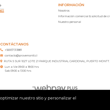
INFORMACIÓN
Nosotros
Información comercial & solicitud de cr
Nuestro personal
CONTÁCTANOS
+56937313881
contacto@provemontt.cl
RUTA 5 SUR 1027 LOTE 21 PARQUE INDUSTRIAL CARDONAL, PUERTO MONTT.
Lun a Vie 09:00 a 18:00 hrs
Sab 09:00 a 13:00 hrs
optimizar nuestro sitio y personalizar el
tt – Ferretería Puerto Montt © 2026
¿Te gusta mi tienda? Yo vend