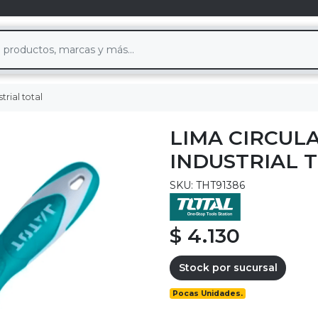
rial total
LIMA CIRCUL
INDUSTRIAL 
SKU: THT91386
$ 4.130
Stock por sucursal
Pocas Unidades.