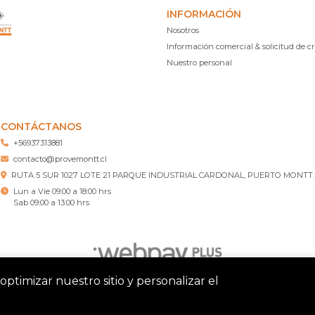
INFORMACIÓN
Nosotros
Información comercial & solicitud de cr
Nuestro personal
CONTÁCTANOS
+56937313881
contacto@provemontt.cl
RUTA 5 SUR 1027 LOTE 21 PARQUE INDUSTRIAL CARDONAL, PUERTO MONTT.
Lun a Vie 09:00 a 18:00 hrs
Sab 09:00 a 13:00 hrs
optimizar nuestro sitio y personalizar el
tt – Ferretería Puerto Montt © 2026
¿Te gusta mi tienda? Yo vend