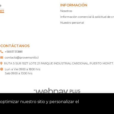
INFORMACIÓN
Nosotros
Información comercial & solicitud de cr
Nuestro personal
CONTÁCTANOS
+56937313881
contacto@provemontt.cl
RUTA 5 SUR 1027 LOTE 21 PARQUE INDUSTRIAL CARDONAL, PUERTO MONTT.
Lun a Vie 09:00 a 18:00 hrs
Sab 09:00 a 13:00 hrs
optimizar nuestro sitio y personalizar el
tt – Ferretería Puerto Montt © 2026
¿Te gusta mi tienda? Yo vend