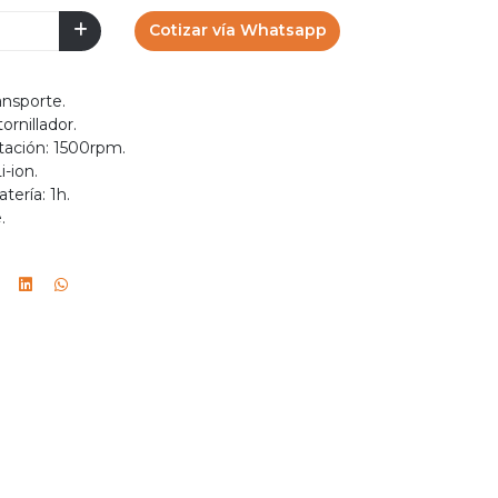
Cotizar vía Whatsapp
ansporte.
rnillador.
tación: 1500rpm.
i-ion.
tería: 1h.
.