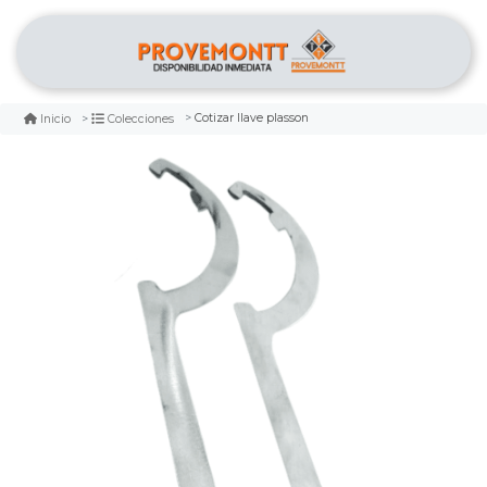
Cotizar llave plasson
Inicio
Colecciones