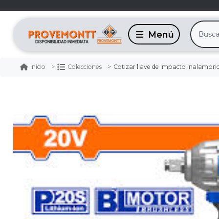
Cotizar llave de impacto inalambrica cua. bl-m
Inicio
Colecciones