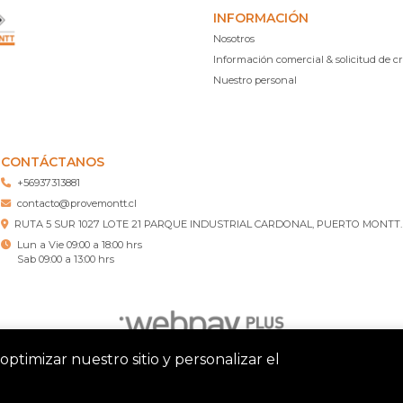
INFORMACIÓN
Nosotros
Información comercial & solicitud de cr
Nuestro personal
CONTÁCTANOS
+56937313881
contacto@provemontt.cl
RUTA 5 SUR 1027 LOTE 21 PARQUE INDUSTRIAL CARDONAL, PUERTO MONTT.
Lun a Vie 09:00 a 18:00 hrs
Sab 09:00 a 13:00 hrs
optimizar nuestro sitio y personalizar el
tt – Ferretería Puerto Montt © 2026
¿Te gusta mi tienda? Yo vend