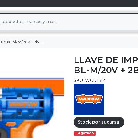
/20v + 2b + 1cargador wadfow
LLAVE DE IM
BL-M/20V + 
SKU: WCD1512
Stock por sucursal
Agotado.