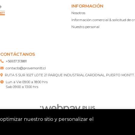
INFORMACIÓN
Nosotros
Información comercial & solicitud de cr
Nuestro personal
CONTÁCTANOS
+56937313881
contacto@provemontt.cl
RUTA 5 SUR 1027 LOTE 21 PARQUE INDUSTRIAL CARDONAL, PUERTO MONTT.
Lun a Vie 09:00 a 18:00 hrs
Sab 09:00 a 13:00 hrs
optimizar nuestro sitio y personalizar el
tt – Ferretería Puerto Montt © 2026
¿Te gusta mi tienda? Yo vend