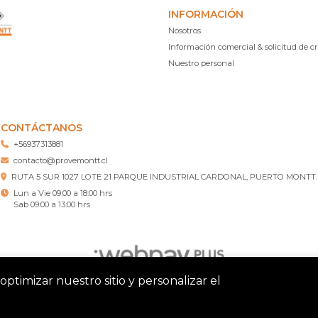
INFORMACIÓN
Nosotros
Información comercial & solicitud de cr
Nuestro personal
CONTÁCTANOS
+56937313881
contacto@provemontt.cl
RUTA 5 SUR 1027 LOTE 21 PARQUE INDUSTRIAL CARDONAL, PUERTO MONTT.
Lun a Vie 09:00 a 18:00 hrs
Sab 09:00 a 13:00 hrs
optimizar nuestro sitio y personalizar el
tt – Ferretería Puerto Montt © 2026
¿Te gusta mi tienda? Yo vend