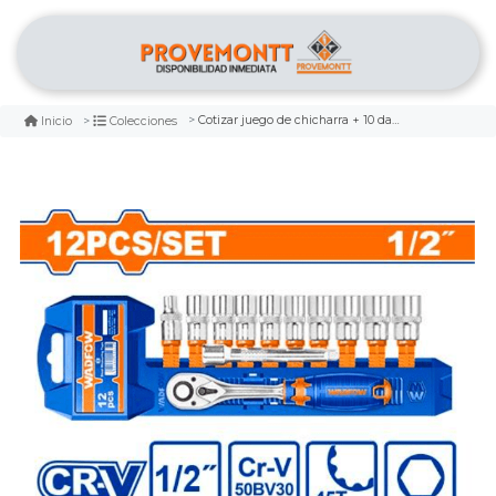
Cotizar juego de chicharra + 10 dados de 1/2 pulg cr-v wadfow
Inicio
Colecciones