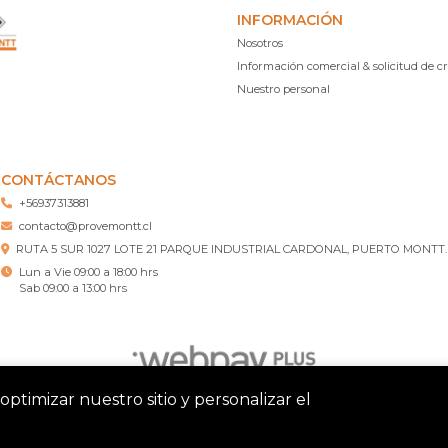
INFORMACIÓN
Nosotros
Información comercial & solicitud de cr
Nuestro personal
CONTÁCTANOS
+56937313881
contacto@provemontt.cl
RUTA 5 SUR 1027 LOTE 21 PARQUE INDUSTRIAL CARDONAL, PUERTO MONTT.
Lun a Vie 09:00 a 18:00 hrs
Sab 09:00 a 13:00 hrs
optimizar nuestro sitio y personalizar el
tt – Ferretería Puerto Montt © 2026
¿Te gusta mi tienda? Yo vend