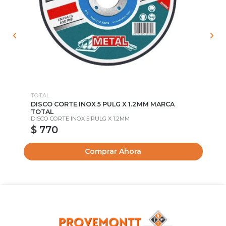
TOTAL
TO
2B
DISCO CORTE INOX 5 PULG X 1.2MM MARCA
DI
TOTAL
MA
DISCO CORTE INOX 5 PULG X 1.2MM
DI
$ 770
$
Comprar Ahora