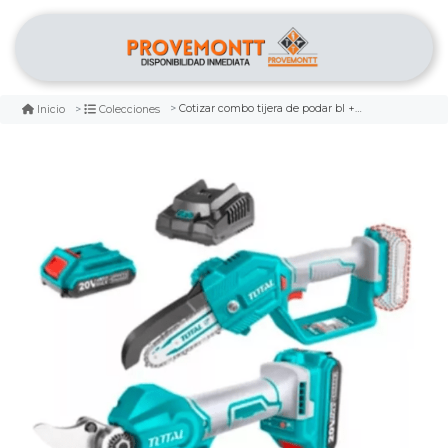
Cotizar combo tijera de podar bl + sierra inalambrica 5 pulg 20v + 2b + 1c marca total
Inicio
Colecciones