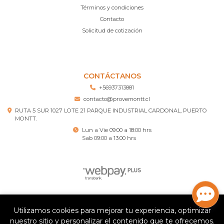
Términos y condiciones
Contacto
Solicitud de cotización
CONTÁCTANOS
+56937313881
contacto@provemontt.cl
RUTA 5 SUR 1027 LOTE 21 PARQUE INDUSTRIAL CARDONAL, PUERTO
MONTT.
Lun a Vie 09:00 a 18:00 hrs
Sab 09:00 a 13:00 hrs
Provemontt – Ferretería Puerto Montt © 2026
Utilizamos cookies para mejorar tu experiencia, optimizar
¿Te gusta mi tienda? Yo vendo con
Bsale
nuestro sitio y personalizar el contenido que te ofrecemos.