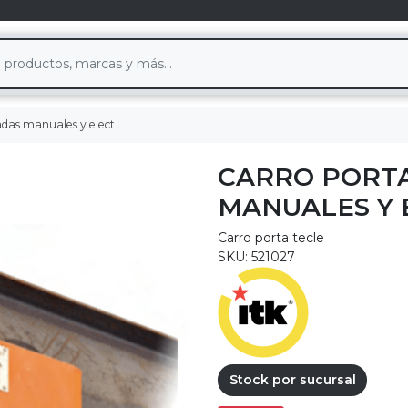
les y electricos marca itaka
CARRO PORTA
MANUALES Y 
Carro porta tecle
SKU: 521027
Stock por sucursal