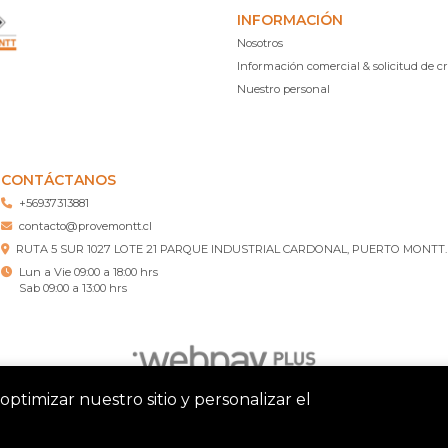
INFORMACIÓN
Nosotros
Información comercial & solicitud de cr
Nuestro personal
CONTÁCTANOS
+56937313881
contacto@provemontt.cl
RUTA 5 SUR 1027 LOTE 21 PARQUE INDUSTRIAL CARDONAL, PUERTO MONTT.
Lun a Vie 09:00 a 18:00 hrs
Sab 09:00 a 13:00 hrs
optimizar nuestro sitio y personalizar el
tt – Ferretería Puerto Montt © 2026
¿Te gusta mi tienda? Yo vend