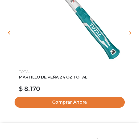
TOTAL
WO
MARTILLO DE PEÑA 24 OZ TOTAL
CH
$ 8.170
$
Comprar Ahora