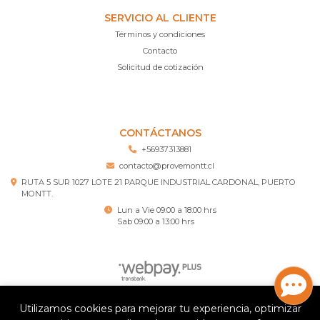
SERVICIO AL CLIENTE
Términos y condiciones
Contacto
Solicitud de cotización
CONTÁCTANOS
+56937313881
contacto@provemontt.cl
RUTA 5 SUR 1027 LOTE 21 PARQUE INDUSTRIAL CARDONAL, PUERTO
MONTT.
Lun a Vie 09:00 a 18:00 hrs
Sab 09:00 a 13:00 hrs
Utilizamos cookies para mejorar tu experiencia, optimizar
Provemontt – Ferretería Puerto Montt © 2026