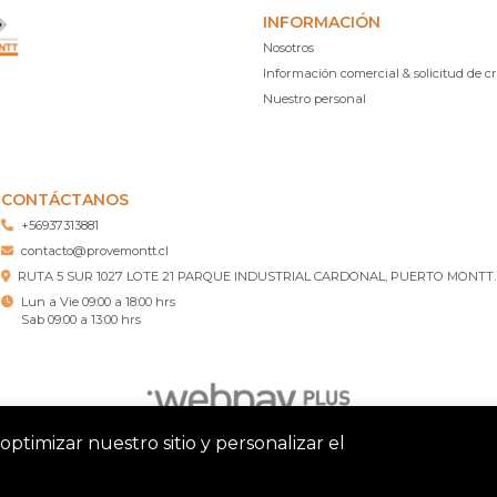
INFORMACIÓN
Nosotros
Información comercial & solicitud de cr
Nuestro personal
CONTÁCTANOS
+56937313881
contacto@provemontt.cl
RUTA 5 SUR 1027 LOTE 21 PARQUE INDUSTRIAL CARDONAL, PUERTO MONTT.
Lun a Vie 09:00 a 18:00 hrs
Sab 09:00 a 13:00 hrs
optimizar nuestro sitio y personalizar el
tt – Ferretería Puerto Montt © 2026
¿Te gusta mi tienda? Yo vend