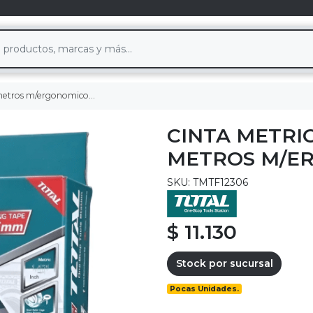
tros m/ergonomico total
CINTA METRIC
METROS M/E
SKU: TMTF12306
$ 11.130
Stock por sucursal
Pocas Unidades.