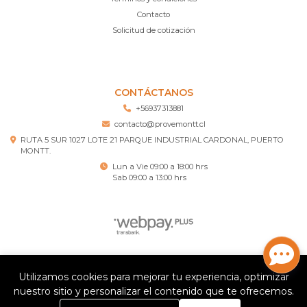
Contacto
Solicitud de cotización
CONTÁCTANOS
+56937313881
contacto@provemontt.cl
RUTA 5 SUR 1027 LOTE 21 PARQUE INDUSTRIAL CARDONAL, PUERTO
MONTT.
Lun a Vie 09:00 a 18:00 hrs
Sab 09:00 a 13:00 hrs
Provemontt – Ferretería Puerto Montt © 2026
Utilizamos cookies para mejorar tu experiencia, optimizar
¿Te gusta mi tienda? Yo vendo con
Bsale
nuestro sitio y personalizar el contenido que te ofrecemos.