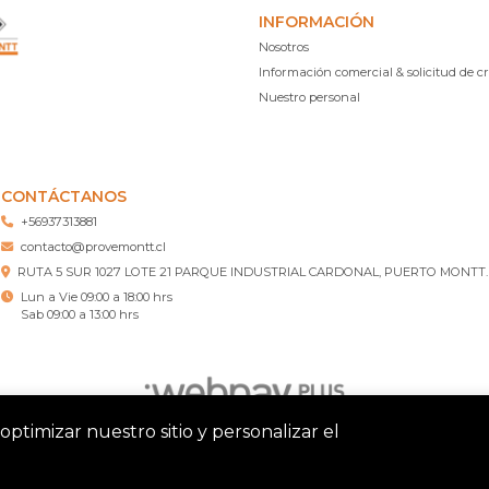
INFORMACIÓN
Nosotros
Información comercial & solicitud de cr
Nuestro personal
CONTÁCTANOS
+56937313881
contacto@provemontt.cl
RUTA 5 SUR 1027 LOTE 21 PARQUE INDUSTRIAL CARDONAL, PUERTO MONTT.
Lun a Vie 09:00 a 18:00 hrs
Sab 09:00 a 13:00 hrs
optimizar nuestro sitio y personalizar el
tt – Ferretería Puerto Montt © 2026
¿Te gusta mi tienda? Yo vend