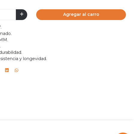
Agregar al carro
.
omado.
 MM.
.
urabilidad.
esistencia y longevidad.