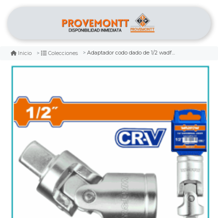
Adaptador codo dado de 1/2 wadfow
Inicio
Colecciones