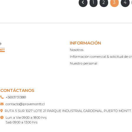
1
2
3
4
INFORMACIÓN
Nosotros
Información comercial & solicitud de cr
Nuestro personal
CONTÁCTANOS
+56937313881
contacto@provemontt.cl
RUTA 5 SUR 1027 LOTE 21 PARQUE INDUSTRIAL CARDONAL, PUERTO MONTT.
Lun a Vie 09:00 a 18:00 hrs
Sab 09:00 a 13:00 hrs