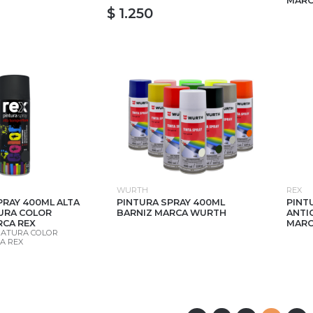
MARC
$ 1.250
WURTH
REX
PRAY 400ML ALTA
PINTURA SPRAY 400ML
PINT
URA COLOR
BARNIZ MARCA WURTH
ANTI
CA REX
MARC
RATURA COLOR
A REX