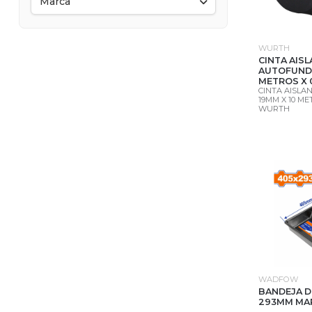
Marca
WURTH
CINTA AIS
AUTOFUNDE
METROS X
CINTA AISL
19MM X 10 ME
WURTH
WADFOW
BANDEJA D
293MM MA