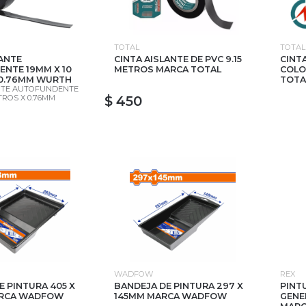
TOTAL
TOTAL
LANTE
CINTA AISLANTE DE PVC 9.15
CINT
NTE 19MM X 10
METROS MARCA TOTAL
COLO
 0.76MM WURTH
TOTA
ANTE AUTOFUNDENTE
TROS X 0.76MM
$ 450
WADFOW
REX
E PINTURA 405 X
BANDEJA DE PINTURA 297 X
PINT
RCA WADFOW
145MM MARCA WADFOW
GENE