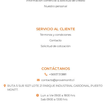
Información comercial & solicitud de credito
Nuestro personal
SERVICIO AL CLIENTE
Términos y condiciones
Contacto
Solicitud de cotización
CONTÁCTANOS
+56937313881
contacto@provemontt.cl
RUTA 5 SUR 1027 LOTE 21 PARQUE INDUSTRIAL CARDONAL, PUERTO
MONTT.
Lun a Vie 09:00 a 18:00 hrs
Sab 09:00 a 13:00 hrs